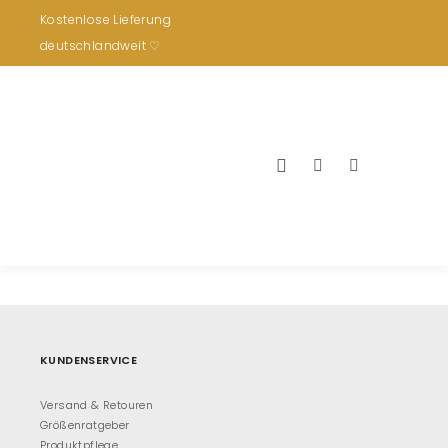
Kostenlose Lieferung
deutschlandweit ♡
aboutus2
By
vmshoes
Published
22. April 2016
Full size is
1920 × 1280
pixels
KUNDENSERVICE
Versand & Retouren
Größenratgeber
Produktpflege