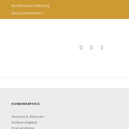
Kostenlose Lieferung
deutschlandweit ♡
21201NAP_110_7
Return to BROOKE 60
By
vmshoes
Published
15.
Januar 2022
Full size is
1920 × 1080
pixels
KUNDENSERVICE
Versand & Retouren
Größenratgeber
Produktpflege